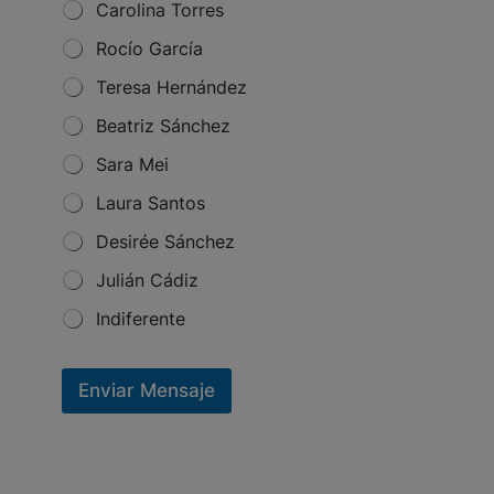
N
Carolina Torres
a
m
Rocío García
e
Teresa Hernández
*
Beatriz Sánchez
Sara Mei
Laura Santos
Desirée Sánchez
Julián Cádiz
Indiferente
Enviar Mensaje