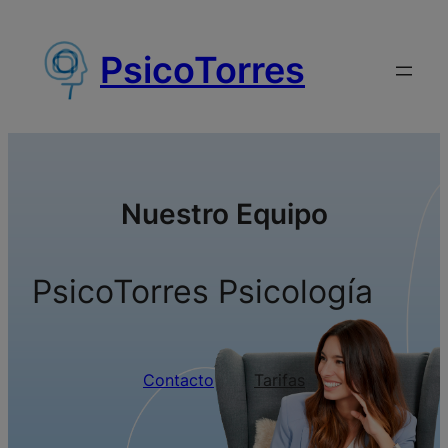
Saltar
al
PsicoTorres
contenido
Nuestro Equipo
PsicoTorres Psicología
Contacto
Tarifas