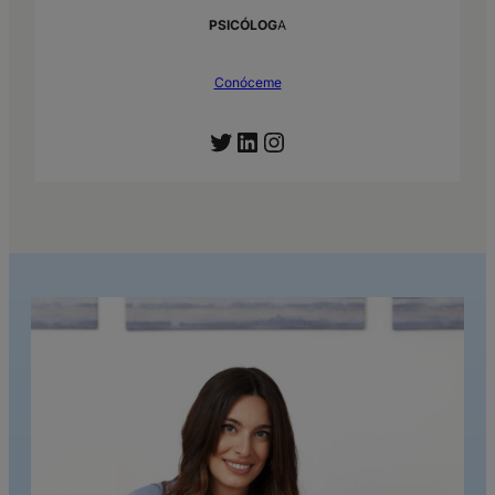
PSICÓLOG
A
Conóceme
Twitter
LinkedIn
Instagram