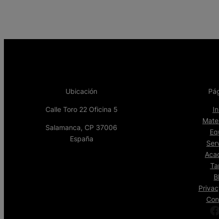
Ubicación
Pág
Calle Toro 22 Oficina 5
In
Mate
Salamanca, CP 37006
Eq
España
Ser
Aca
Ta
B
Privac
Con
Facebook