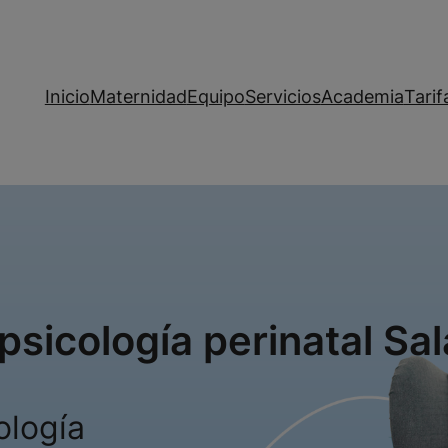
Inicio
Maternidad
Equipo
Servicios
Academia
Tarif
psicología perinatal S
ología