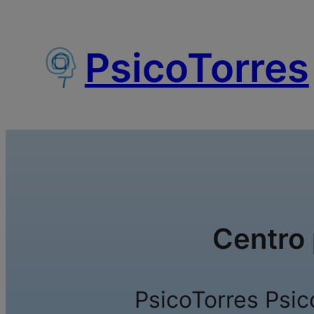
Saltar
al
PsicoTorres
contenido
Centro 
PsicoTorres Psic