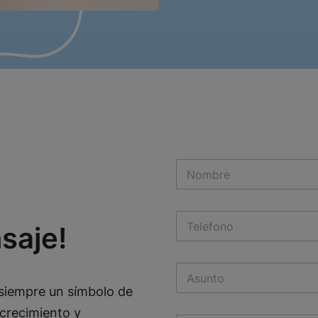
N
a
m
e
T
*
saje!
e
l
e
S
f
u
o
siempre un símbolo de
b
n
j
o
crecimiento y