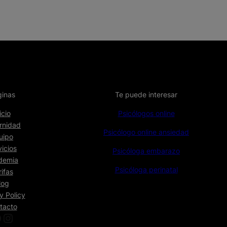
?
inas
Te puede interesar
icio
Psicólogos online
rnidad
Psicólogo online ansiedad
uipo
vicios
Psicóloga embarazo
demia
Psicóloga perinatal
rifas
log
y Policy
tacto
Instagram