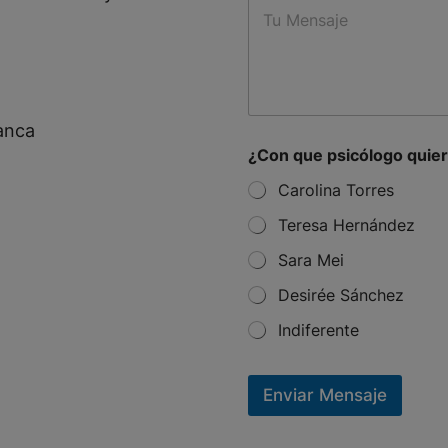
M
e
*
e
c
s
t
s
a
g
e
manca
*
¿Con que psicólogo quier
q
u
Carolina Torres
e
Teresa Hernández
T
e
Sara Mei
l
e
Desirée Sánchez
f
o
Indiferente
n
o
c
Enviar Mensaje
i
t
a