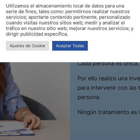
Utilizamos el almacenamiento local de datos para una
Dra. Carol
serie de fines, tales como: permitirnos realizar nuestros
servicios; aportarte contenido pertinente, personalizado
cuando visitas nuestros sitios web; medir y analizar el
tráfico en nuestro sitio web; mejorar nuestros servicios; y
dirigir publicidad específica.
Ofrecer un lugar seg
profesional.
Ajustes de Cookie
Aceptar Todas
Cada persona es única, 
Por ello realizo una in
para intervenir con las
persona.
Ningún tratamiento es i