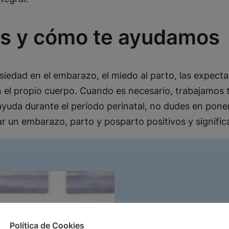
es y cómo te ayudamos
dad en el embarazo, el miedo al parto, las expectativa
 el propio cuerpo. Cuando es necesario, trabajamos t
 ayuda durante el período perinatal, no dudes en po
r un embarazo, parto y posparto positivos y significa
Política de Cookies