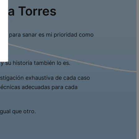
ina Torres
uro para sanar es mi prioridad como
y su historia también lo es.
vestigación exhaustiva de cada caso
 técnicas adecuadas para cada
gual que otro.