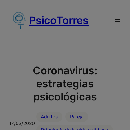
Saltar
al
PsicoTorres
contenido
Coronavirus:
estrategias
psicológicas
Adultos
Pareja
17/03/2020
Psicología de la vida cotidiana