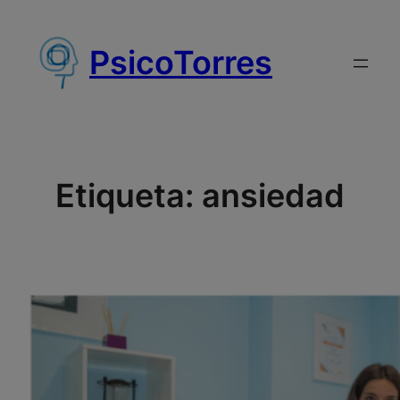
Saltar
al
PsicoTorres
contenido
Etiqueta:
ansiedad