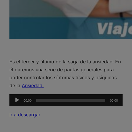
Es el tercer y último de la saga de la ansiedad. En
él daremos una serie de pautas generales para
poder controlar los síntomas físicos y psíquicos
de la
Ansiedad.
Reproductor
00:00
00:00
de
audio
Ir a descargar