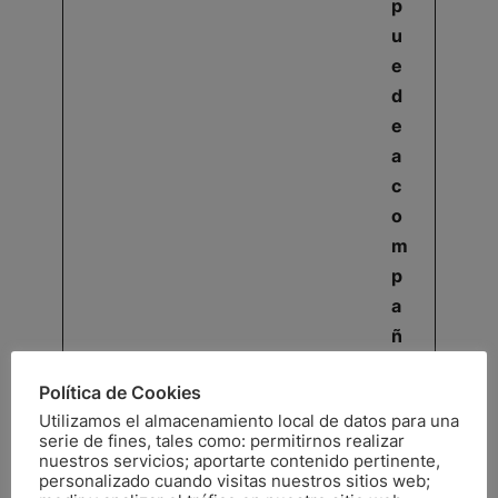
p
u
e
d
e
a
c
o
m
p
a
ñ
a
Política de Cookies
r
Utilizamos el almacenamiento local de datos para una
m
serie de fines, tales como: permitirnos realizar
e
nuestros servicios; aportarte contenido pertinente,
personalizado cuando visitas nuestros sitios web;
?