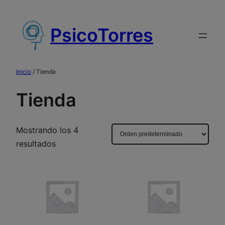
Saltar
al
PsicoTorres
contenido
Inicio
/ Tienda
Tienda
Mostrando los 4
resultados