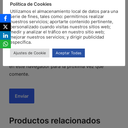
Política de Cookies
t
Utilizamos el almacenamiento local de datos para una
o
serie de fines, tales como: permitirnos realizar
c
nuestros servicios; aportarte contenido pertinente,
personalizado cuando visitas nuestros sitios web;
Nombre
*
Correo
a
medir y analizar el tráfico en nuestro sitio web;
electrónico
*
n
mejorar nuestros servicios; y dirigir publicidad
específica.
t
i
Ajustes de Cookie
Aceptar Todas
Guarda mi nombre, correo electrónico y web
d
en este navegador para la próxima vez que
a
comente.
d
Productos relacionados