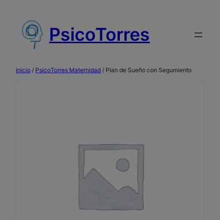
Saltar
al
PsicoTorres
contenido
Inicio
/
PsicoTorres Maternidad
/ Plan de Sueño con Segumiento