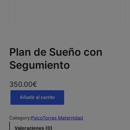
Plan de Sueño con
Segumiento
350.00
€
P
Añadir al carrito
l
a
n
Category:
PsicoTorres Maternidad
d
Valoraciones (0)