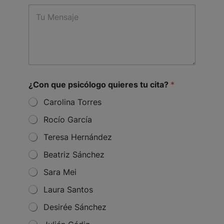
j
o
M
e
*
e
c
s
t
s
a
g
e
*
¿Con que psicólogo quieres tu cita?
*
Carolina Torres
Rocío García
Teresa Hernández
Beatriz Sánchez
Sara Mei
Laura Santos
Desirée Sánchez