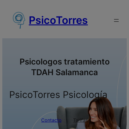
Saltar
al
PsicoTorres
contenido
Psicologos tratamiento
TDAH Salamanca
PsicoTorres Psicología
Contacto
Tarifas