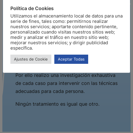
Política de Cookies
Dra. Carolina Torres
Utilizamos el almacenamiento local de datos para una
serie de fines, tales como: permitirnos realizar
nuestros servicios; aportarte contenido pertinente,
Ofrecer un lugar seguro para sanar es mi
personalizado cuando visitas nuestros sitios web;
medir y analizar el tráfico en nuestro sitio web;
prioridad como profesional.
mejorar nuestros servicios; y dirigir publicidad
específica.
Cada persona es única, y su historia también
Ajustes de Cookie
Aceptar Todas
lo es.
Por ello realizo una investigación exhaustiva
de cada caso para intervenir con las técnicas
adecuadas para cada persona.
Ningún tratamiento es igual que otro.