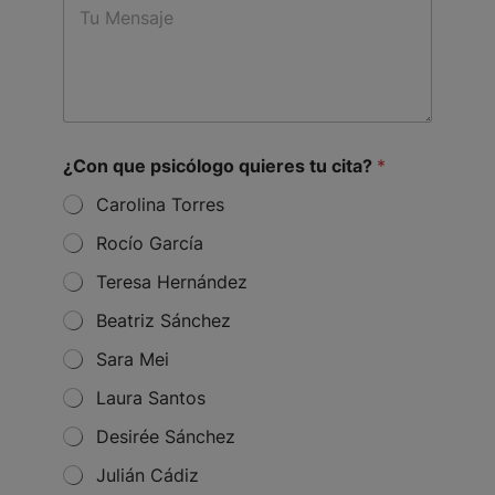
e
*
E
e
c
m
s
t
a
s
i
a
l
g
N
e
a
*
m
¿Con que psicólogo quieres tu cita?
*
e
M
Carolina Torres
e
Rocío García
s
s
Teresa Hernández
a
g
Beatriz Sánchez
e
Sara Mei
Laura Santos
Desirée Sánchez
Julián Cádiz