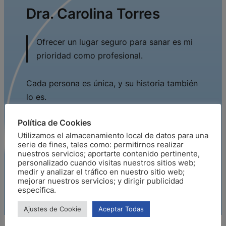
Dra. Carolina Torres
Ofrecer un lugar seguro para sanar es mi
prioridad como profesional.
Cada persona es única, y su historia también
lo es.
Por ello realizo una investigación exhaustiva
Política de Cookies
de cada caso para intervenir con las técnicas
Utilizamos el almacenamiento local de datos para una
serie de fines, tales como: permitirnos realizar
adecuadas para cada persona.
nuestros servicios; aportarte contenido pertinente,
personalizado cuando visitas nuestros sitios web;
Ningún tratamiento es igual que otro.
medir y analizar el tráfico en nuestro sitio web;
mejorar nuestros servicios; y dirigir publicidad
específica.
Ajustes de Cookie
Aceptar Todas