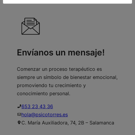
Envíanos un mensaje!
Comenzar un proceso terapéutico es
siempre un símbolo de bienestar emocional,
promoviendo tu crecimiento y
conocimiento personal.
653 23 43 36
hola@psicotorres.es
C. María Auxiliadora, 74, 2B – Salamanca