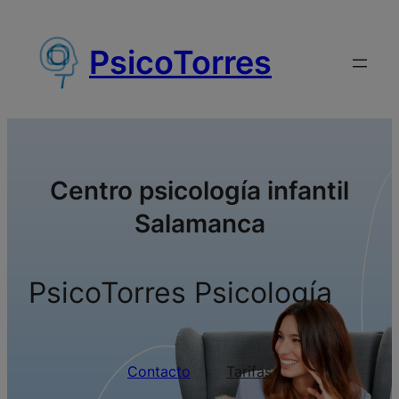
Saltar
al
PsicoTorres
contenido
Centro psicología infantil
Salamanca
PsicoTorres Psicología
Contacto
Tarifas