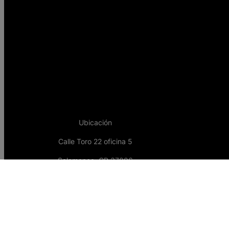
Ubicación
Calle Toro 22 oficina 5
Salamanca, CP 37006
España