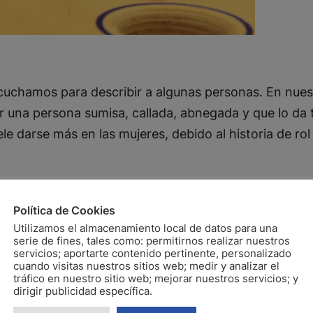
cuchamos para describir a algunas personas. En nues
ser una persona sumisa, callada, abnegada y que lo da
e darse más en las mujeres, debido al historia de rol
nca
Política de Cookies
Utilizamos el almacenamiento local de datos para una
serie de fines, tales como: permitirnos realizar nuestros
servicios; aportarte contenido pertinente, personalizado
cuando visitas nuestros sitios web; medir y analizar el
tráfico en nuestro sitio web; mejorar nuestros servicios; y
dirigir publicidad específica.