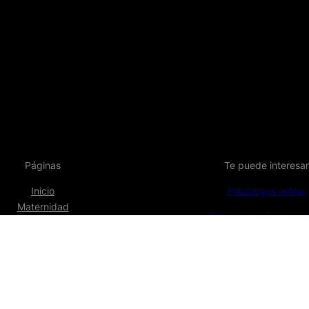
Páginas
Te puede interesar
Inicio
Psicólogos online
Maternidad
Psicólogo online ansi
Equipo
Servicios
Psicóloga embaraz
Academia
Psicóloga perinatal
Tarifas
Blog
Privacy Policy