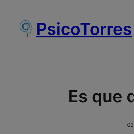
Saltar
al
PsicoTorres
contenido
Es que 
02