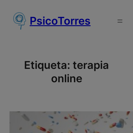
Saltar
al
PsicoTorres
contenido
Etiqueta:
terapia
online