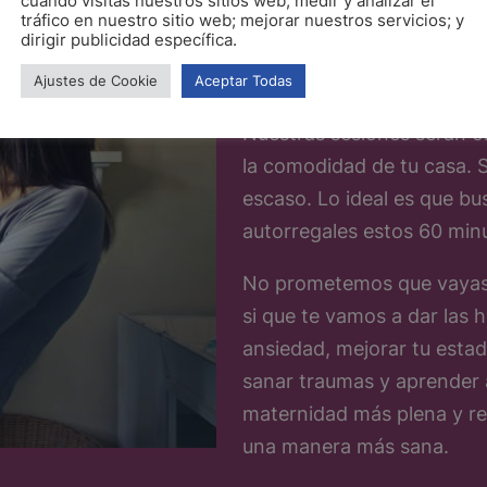
cuando visitas nuestros sitios web; medir y analizar el
tráfico en nuestro sitio web; mejorar nuestros servicios; y
¿Qué podem
dirigir publicidad específica.
Ajustes de Cookie
Aceptar Todas
Nuestras sesiones serán on
la comodidad de tu casa.
escaso. Lo ideal es que bu
autorregales estos 60 min
No prometemos que vayas a
si que te vamos a dar las h
ansiedad, mejorar tu estad
sanar traumas y aprender 
maternidad más plena y rel
una manera más sana.