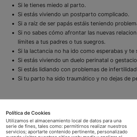
Si le tienes miedo al parto.
Si estás viviendo un postparto complicado.
Si a raíz de ser papás estáis teniendo problem
Si no sabes cómo afrontar las nuevas relacion
límites a tus padres o tus suegros.
Si la lactancia no ha ido como esperabas y te s
Si estás viviendo un duelo perinatal o gestaci
Si estás lidiando con problemas de infertilidad
Si tu parto ha sido traumático y no dejas de p
Política de Cookies
Utilizamos el almacenamiento local de datos para una
serie de fines, tales como: permitirnos realizar nuestros
servicios; aportarte contenido pertinente, personalizado