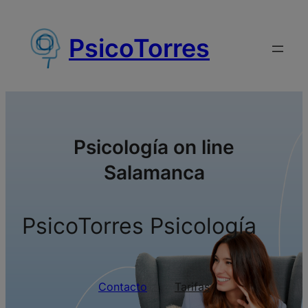
Saltar
al
PsicoTorres
contenido
Psicología on line
Salamanca
PsicoTorres Psicología
Contacto
Tarifas