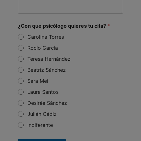
p
a
s
g
i
e
c
*
ó
¿Con que psicólogo quieres tu cita?
*
l
Carolina Torres
o
g
Rocío García
o
t
Teresa Hernández
u
Beatriz Sánchez
Sara Mei
Laura Santos
Desirée Sánchez
Julián Cádiz
Indiferente