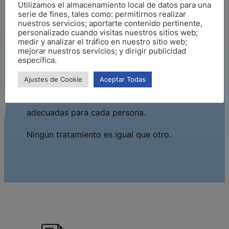
Utilizamos el almacenamiento local de datos para una
Ofrecer un lugar seguro para sanar es mi
serie de fines, tales como: permitirnos realizar
prioridad como profesional.
nuestros servicios; aportarte contenido pertinente,
personalizado cuando visitas nuestros sitios web;
medir y analizar el tráfico en nuestro sitio web;
Cada persona es única, y su historia también
mejorar nuestros servicios; y dirigir publicidad
específica.
lo es.
Ajustes de Cookie
Aceptar Todas
Por ello realizo una investigación exhaustiva
de cada caso para intervenir con las técnicas
adecuadas para cada persona.
Ningún tratamiento es igual que otro.