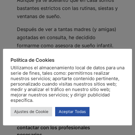
bastantes estrictos con las rutinas, siestas y
ventanas de sueño.
Después de ver a tantas madres (y amigas)
agotadas en consulta, he decidido
formarme como asesora de sueño infantil.
Junto con mi equipo, os vamos a enseñar
Política de Cookies
cómo funciona el sueño de los bebés y
Utilizamos el almacenamiento local de datos para una
serie de fines, tales como: permitirnos realizar
vamos a trazar un plan para que volváis a
nuestros servicios; aportarte contenido pertinente,
dormir por la noche.
personalizado cuando visitas nuestros sitios web;
medir y analizar el tráfico en nuestro sitio web;
mejorar nuestros servicios; y dirigir publicidad
Puedes estar tranquila, si detectamos que
específica.
tu peque tiene un problema mayor para
Ajustes de Cookie
Aceptar Todas
dormir que no sea adaptar horarios y
rutinas, te lo diremos para que puedas
contactar con los profesionales
necesarios.