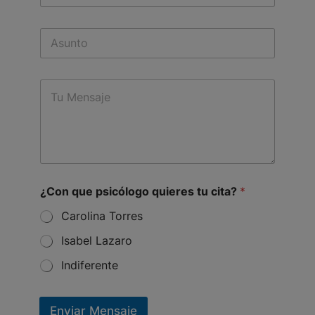
l
e
S
f
q
u
o
u
b
n
i
j
o
e
M
e
*
r
e
c
e
s
t
s
s
t
a
u
g
¿
e
C
*
o
¿Con que psicólogo quieres tu cita?
*
n
Carolina Torres
Isabel Lazaro
Indiferente
Enviar Mensaje