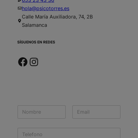
hola@psicotorres.es
Calle María Auxiliadora, 74, 2B
Salamanca
SÍGUENOS EN REDES
Facebook
Instagram
N
E
a
m
m
a
e
i
T
*
l
e
*