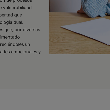
ión de procesos
e vulnerabilidad
ibertad que
logía dual.
 que, por diversas
erimentado
freciéndoles un
dades emocionales y