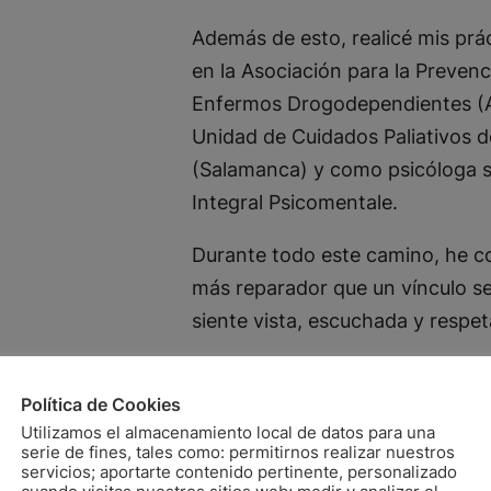
Además de esto, realicé mis prá
en la Asociación para la Prevenc
Enfermos Drogodependientes (A
Unidad de Cuidados Paliativos d
(Salamanca) y como psicóloga sa
Integral Psicomentale.
Durante todo este camino, he 
más reparador que un vínculo s
siente vista, escuchada y respet
Como psicóloga con orientación 
Política de Cookies
profundidad en la comprensión d
Utilizamos el almacenamiento local de datos para una
mi propio análisis personal y 
serie de fines, tales como: permitirnos realizar nuestros
continuo con la supervisión, aná
servicios; aportarte contenido pertinente, personalizado