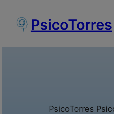
Saltar
al
PsicoTorres
contenido
PsicoTorres Psic