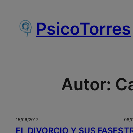
Saltar
al
PsicoTorres
contenido
Autor:
Ca
15/06/2017
08/
EL DIVORCIO Y SUS FASES
T