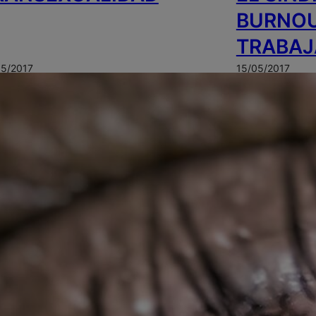
BURNOU
TRABA
05/2017
15/05/2017
QUÉ ES LA RESILIENCIA
¿QUÉ ES
 CÓMO PODEMOS
ASERTI
ESARROLLARLA?