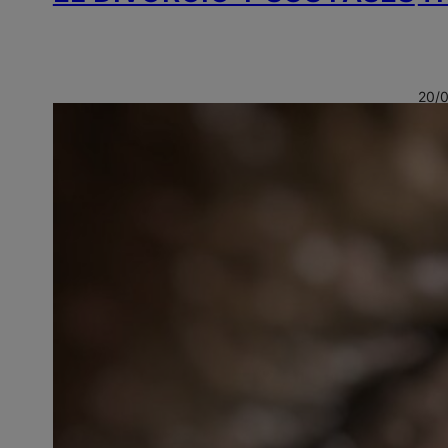
20/
¿
Y
D