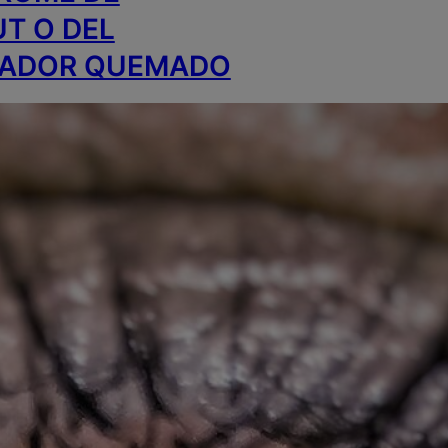
T O DEL
JADOR QUEMADO
 LA
VIDAD?