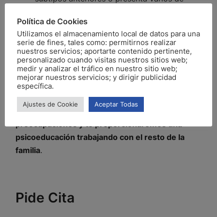
ellos se le llama indiferenciada.
Política de Cookies
El tratamiento en este caso ha de combinar el
Utilizamos el almacenamiento local de datos para una
serie de fines, tales como: permitirnos realizar
tratamiento farmacológico y el terapéutico.
nuestros servicios; aportarte contenido pertinente,
Psicólogo y psiquiatra han de trabajar juntos para
personalizado cuando visitas nuestros sitios web;
medir y analizar el tráfico en nuestro sitio web;
ayudar a que la persona pueda manejarse de la
mejorar nuestros servicios; y dirigir publicidad
mejor manera en su día a día. Así, en
Psicotorres,
específica.
te ayudaremos a aprender habilidades sociales,
Ajustes de Cookie
Aceptar Todas
a controlar los impulsos, a dialogar sobre tus
preocupaciones y te proporcionaremos una
psicoeducación trabajando con el resto de la
familia
.
Pide Cita