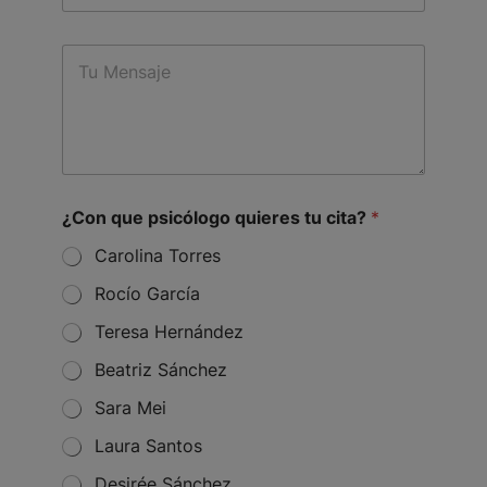
b
n
j
o
M
e
*
e
c
s
t
s
a
g
e
*
¿Con que psicólogo quieres tu cita?
*
¿
C
Carolina Torres
o
n
Rocío García
E
Teresa Hernández
m
a
Beatriz Sánchez
i
l
Sara Mei
¿
C
Laura Santos
o
n
Desirée Sánchez