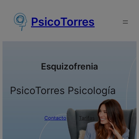
Saltar
al
PsicoTorres
contenido
Esquizofrenia
PsicoTorres Psicología
Contacto
Tarifas