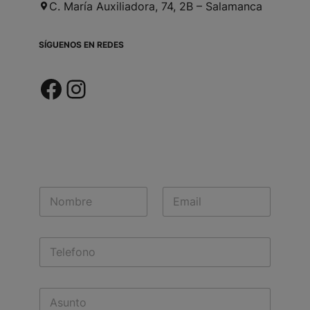
C. María Auxiliadora, 74, 2B – Salamanca
SÍGUENOS EN REDES
Facebook
Instagram
N
E
a
m
m
a
e
i
T
*
l
e
*
l
e
S
f
u
o