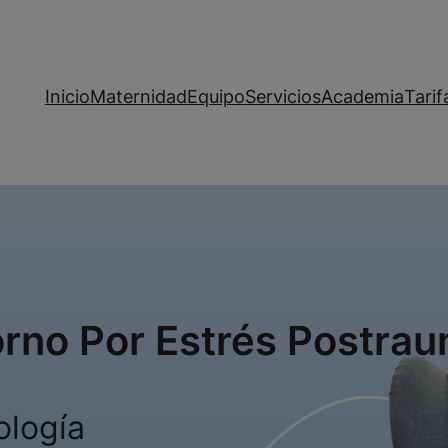
Inicio
Maternidad
Equipo
Servicios
Academia
Tarif
orno Por Estrés Postrau
ología