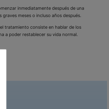
omenzar inmediatamente después de una
ás graves meses o incluso años después.
el tratamiento consiste en hablar de los
ona a poder restablecer su vida normal.