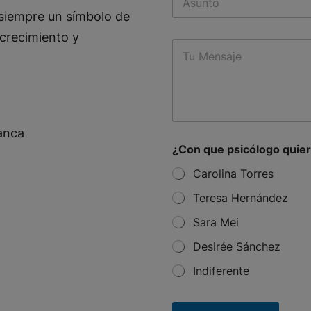
u
o
siempre un símbolo de
b
n
j
o
crecimiento y
M
e
*
e
c
s
t
s
a
g
e
manca
*
¿Con que psicólogo quier
c
i
Carolina Torres
t
Teresa Hernández
a
?
Sara Mei
*
*
Desirée Sánchez
Indiferente