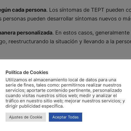
egún cada persona
. Los síntomas de TEPT pueden c
ras personas pueden desarrollar síntomas nuevos o m
manera personalizada
. En estos casos, generalmente 
ogo, reestructurando la situación y llevando a la pers
Política de Cookies
Utilizamos el almacenamiento local de datos para una
serie de fines, tales como: permitirnos realizar nuestros
servicios; aportarte contenido pertinente, personalizado
cuando visitas nuestros sitios web; medir y analizar el
tráfico en nuestro sitio web; mejorar nuestros servicios; y
dirigir publicidad específica.
Ajustes de Cookie
Aceptar Todas