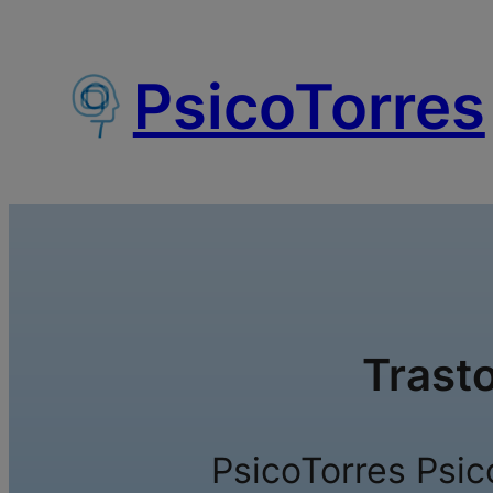
Saltar
al
PsicoTorres
contenido
Trast
PsicoTorres Psic