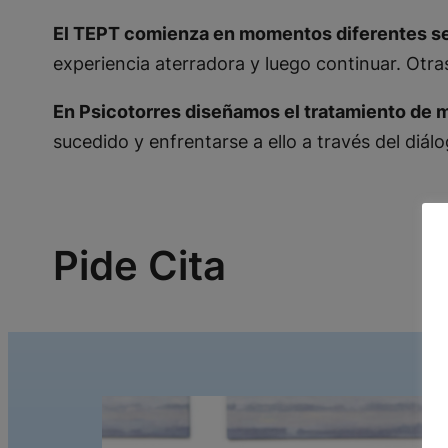
El TEPT comienza en momentos diferentes s
experiencia aterradora y luego continuar. Ot
En Psicotorres diseñamos el tratamiento de 
sucedido y enfrentarse a ello a través del diál
Pide Cita