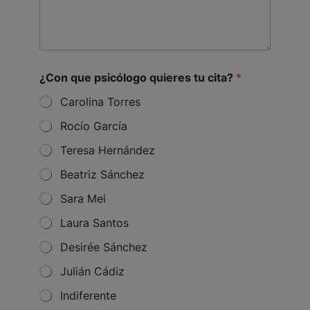
t
s
a
g
e
*
¿Con que psicólogo quieres tu cita?
*
Carolina Torres
Rocío García
Teresa Hernández
Beatriz Sánchez
Sara Mei
Laura Santos
Desirée Sánchez
Julián Cádiz
Indiferente