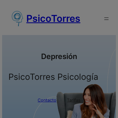
Saltar
al
PsicoTorres
contenido
Depresión
PsicoTorres Psicología
Contacto
Tarifas