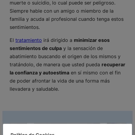
muerte o suicidio, lo cual puede ser peligroso.
Siempre hable con un amigo o miembro de la
familia y acuda al profesional cuando tenga estos
sentimientos.
El
tratamiento
irá dirigido a
minimizar esos
sentimientos de culpa
y la sensación de
abatimiento buscando el origen de los mismos y
tratándolo, de manera que usted pueda
recuperar
la confianza y autoestima
en sí mismo con el fin
de poder afrontar la vida de una forma más
llevadera y saludable.
Política de Cookies