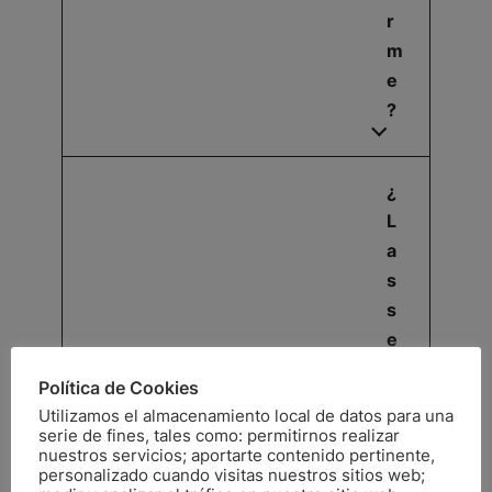
r
m
e
?
¿
L
a
s
s
e
si
Política de Cookies
o
Utilizamos el almacenamiento local de datos para una
n
serie de fines, tales como: permitirnos realizar
nuestros servicios; aportarte contenido pertinente,
e
personalizado cuando visitas nuestros sitios web;
s