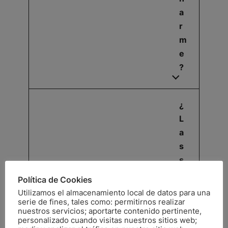
a
r
m
e
?
¿
L
a
s
s
e
Política de Cookies
si
Utilizamos el almacenamiento local de datos para una
o
serie de fines, tales como: permitirnos realizar
nuestros servicios; aportarte contenido pertinente,
n
personalizado cuando visitas nuestros sitios web;