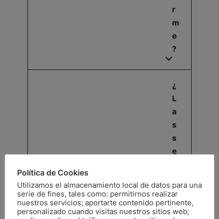
r
m
e
?
¿
L
a
s
s
e
si
Política de Cookies
o
Utilizamos el almacenamiento local de datos para una
n
serie de fines, tales como: permitirnos realizar
nuestros servicios; aportarte contenido pertinente,
e
personalizado cuando visitas nuestros sitios web;
s