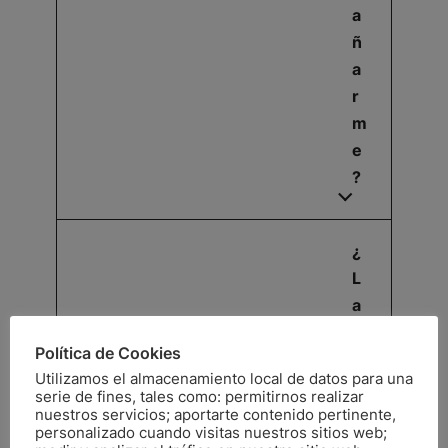
a
ñ
a
r
m
e
?
¿
L
a
s
Política de Cookies
s
Utilizamos el almacenamiento local de datos para una
e
serie de fines, tales como: permitirnos realizar
si
nuestros servicios; aportarte contenido pertinente,
personalizado cuando visitas nuestros sitios web;
o