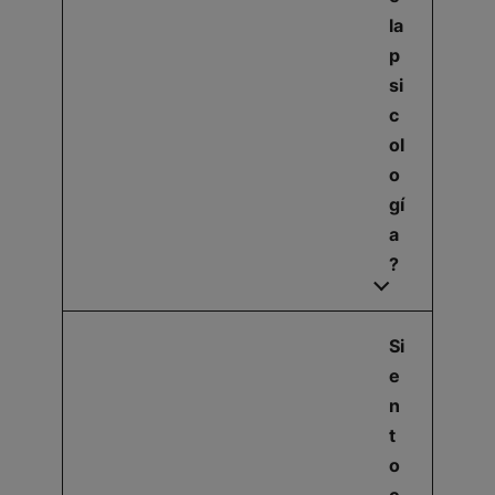
la
p
si
c
ol
o
gí
a
?
Si
e
n
t
o