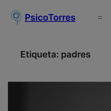
Saltar
al
PsicoTorres
contenido
Etiqueta:
padres