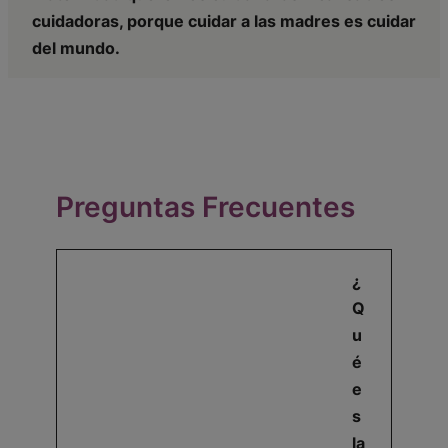
cuidadoras, porque cuidar a las madres es cuidar
del mundo.
Preguntas Frecuentes
¿
Q
u
é
e
s
la