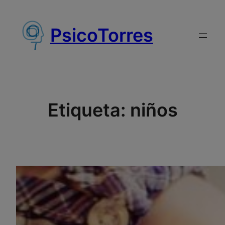
Saltar
al
PsicoTorres
contenido
Etiqueta:
niños