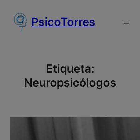
Saltar
al
PsicoTorres
contenido
Etiqueta:
Neuropsicólogos