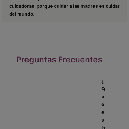
cuidadoras, porque cuidar a las madres es cuidar
del mundo.
Preguntas Frecuentes
¿
Q
u
é
e
s
la