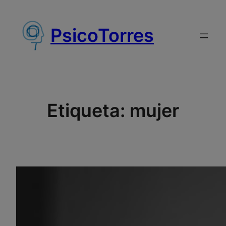
Saltar
al
PsicoTorres
contenido
Etiqueta:
mujer