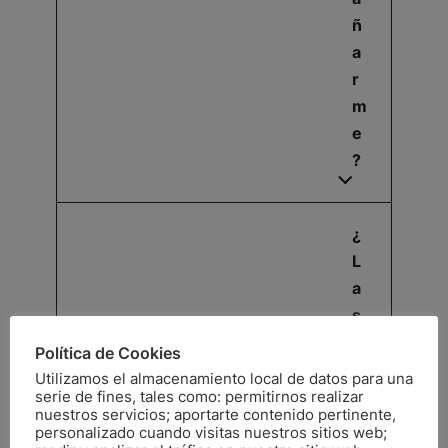
ñ
a
r
m
e
?
¿
L
a
s
s
Política de Cookies
e
Utilizamos el almacenamiento local de datos para una
si
serie de fines, tales como: permitirnos realizar
nuestros servicios; aportarte contenido pertinente,
o
personalizado cuando visitas nuestros sitios web;