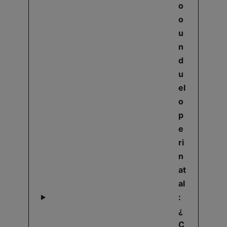
o
o
u
n
d
u
el
o
p
e
ri
n
at
al
:
¿
C