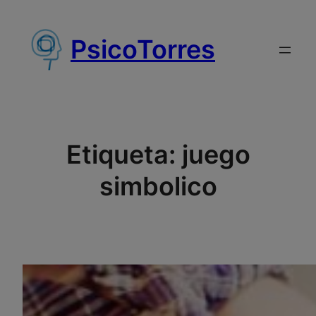
Saltar
al
PsicoTorres
contenido
Etiqueta:
juego
simbolico