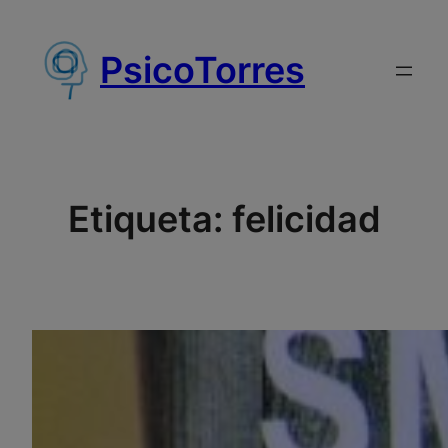
Saltar
al
PsicoTorres
contenido
Etiqueta:
felicidad