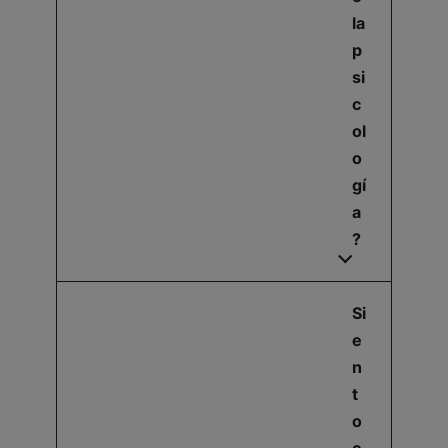
la
p
si
c
ol
o
gí
a
?
Si
e
n
t
o