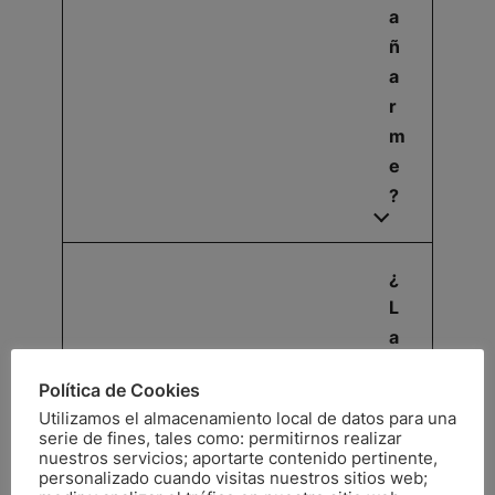
a
ñ
a
r
m
e
?
¿
L
a
s
Política de Cookies
s
Utilizamos el almacenamiento local de datos para una
e
serie de fines, tales como: permitirnos realizar
si
nuestros servicios; aportarte contenido pertinente,
personalizado cuando visitas nuestros sitios web;
o