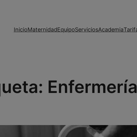
Inicio
Maternidad
Equipo
Servicios
Academia
Tarif
queta:
Enfermerí