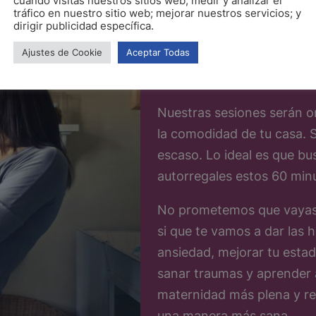
cuando visitas nuestros sitios web; medir y analizar el
tráfico en nuestro sitio web; mejorar nuestros servicios; y
dirigir publicidad específica.
¿Qué podem
Ajustes de Cookie
Aceptar Todas
Nuestras sesiones serán on
la comodidad de tu casa.
escaso. Lo ideal es que bu
autorregales estos 60 min
No prometemos que vayas a
si que te vamos a dar las h
ansiedad, mejorar tu estad
sanar traumas y aprender 
maternidad más plena y rel
una manera más sana.