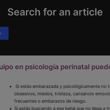
Search for an article
h
uipo en psicología perinatal pued
Si estás embarazada y psicológicamente no t
obsesivos, miedos, tristeza, cansancio emoc
frecuentes o embarazos de riesgo.
Si estás buscando a ese bebé que no llega a t