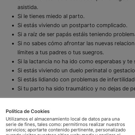
asistida.
Si le tienes miedo al parto.
Si estás viviendo un postparto complicado.
Si a raíz de ser papás estáis teniendo problem
Si no sabes cómo afrontar las nuevas relacion
límites a tus padres o tus suegros.
Si la lactancia no ha ido como esperabas y te s
Si estás viviendo un duelo perinatal o gestaci
Si estás lidiando con problemas de infertilidad
Si tu parto ha sido traumático y no dejas de p
Política de Cookies
Utilizamos el almacenamiento local de datos para una
serie de fines, tales como: permitirnos realizar nuestros
servicios; aportarte contenido pertinente, personalizado