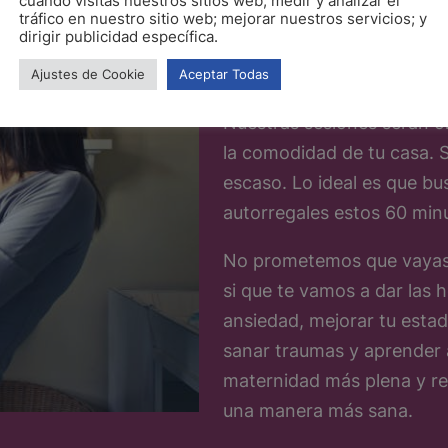
cuando visitas nuestros sitios web; medir y analizar el
tráfico en nuestro sitio web; mejorar nuestros servicios; y
¿Qué podem
dirigir publicidad específica.
Ajustes de Cookie
Aceptar Todas
Nuestras sesiones serán on
la comodidad de tu casa.
escaso. Lo ideal es que bu
autorregales estos 60 min
No prometemos que vayas a
si que te vamos a dar las h
ansiedad, mejorar tu estad
sanar traumas y aprender 
maternidad más plena y rel
una manera más sana.