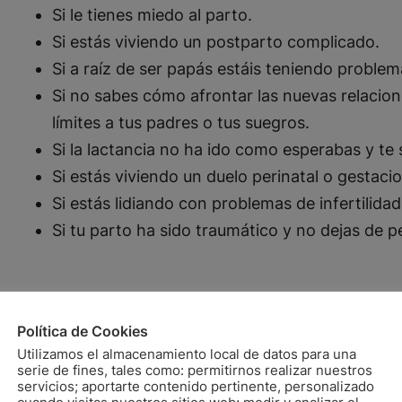
Si le tienes miedo al parto.
Si estás viviendo un postparto complicado.
Si a raíz de ser papás estáis teniendo problem
Si no sabes cómo afrontar las nuevas relacion
límites a tus padres o tus suegros.
Si la lactancia no ha ido como esperabas y te s
Si estás viviendo un duelo perinatal o gestaci
Si estás lidiando con problemas de infertilidad
Si tu parto ha sido traumático y no dejas de p
Política de Cookies
Utilizamos el almacenamiento local de datos para una
serie de fines, tales como: permitirnos realizar nuestros
servicios; aportarte contenido pertinente, personalizado