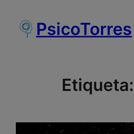
Saltar
al
PsicoTorres
contenido
Etiqueta