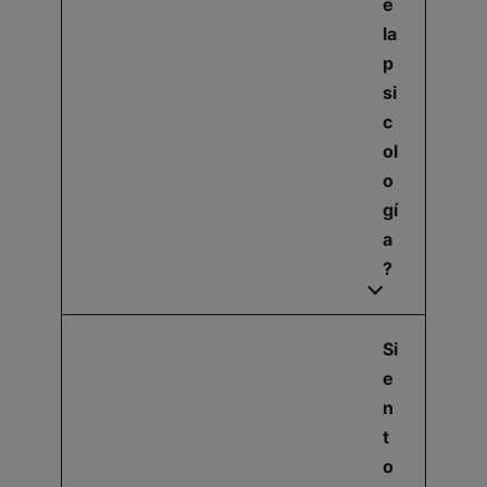
e
la
p
si
c
ol
o
gí
a
?
Si
e
n
t
o