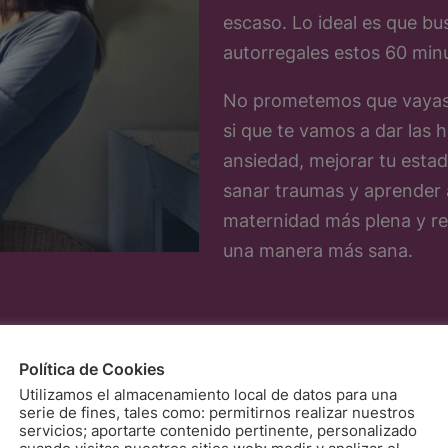
escaso. Lo ideal es que bu
autorregales estos 60 min
No prometemos que vayas a
si que te vamos a dar las h
ansiedad, mejorar tu estad
sanar traumas y aprender 
maternidad más plena y rel
una manera más sana.
Política de Cookies
Utilizamos el almacenamiento local de datos para una
serie de fines, tales como: permitirnos realizar nuestros
servicios; aportarte contenido pertinente, personalizado