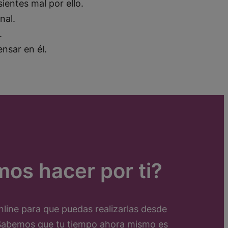
ientes mal por ello.
onal.
.
ensar en él.
os hacer por ti?
line para que puedas realizarlas desde
 Sabemos que tu tiempo ahora mismo es