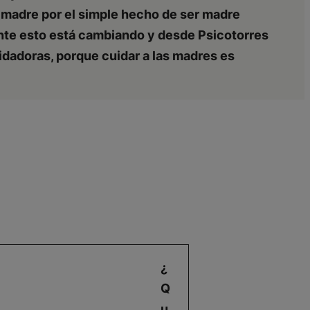
a madre por el simple hecho de ser madre
ente esto está cambiando y desde Psicotorres
dadoras, porque cuidar a las madres es
¿
Q
u