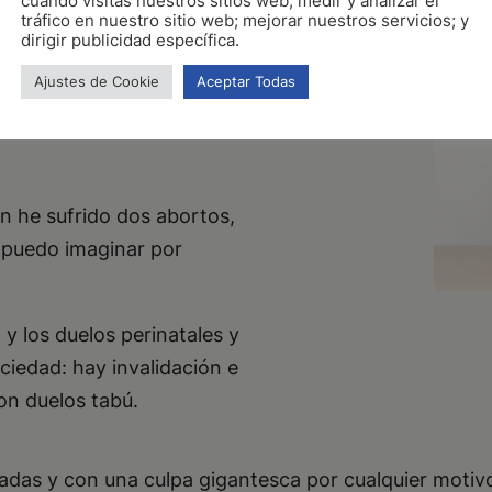
cuando visitas nuestros sitios web; medir y analizar el
tráfico en nuestro sitio web; mejorar nuestros servicios; y
s
dirigir publicidad específica.
Ajustes de Cookie
Aceptar Todas
es desde hace más de 8
n he sufrido dos abortos,
 puedo imaginar por
y los duelos perinatales y
ciedad: hay invalidación e
son duelos tabú.
adas y con una culpa gigantesca por cualquier motivo