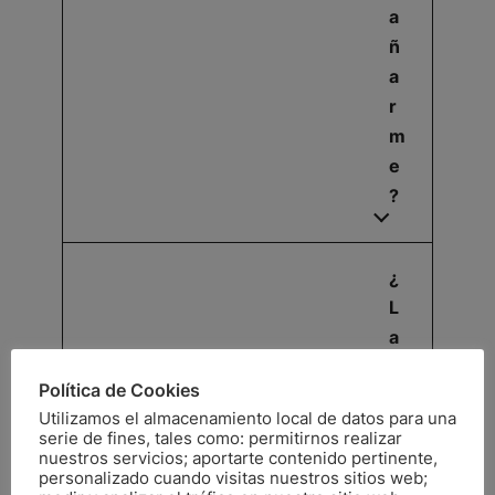
a
ñ
a
r
m
e
?
¿
L
a
s
Política de Cookies
s
Utilizamos el almacenamiento local de datos para una
e
serie de fines, tales como: permitirnos realizar
si
nuestros servicios; aportarte contenido pertinente,
personalizado cuando visitas nuestros sitios web;
o