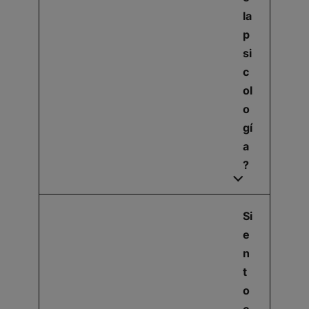
la
p
si
c
ol
o
gí
a
?
Si
e
n
t
o